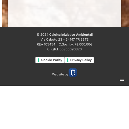
© 2024
Calcina Iniziative Ambientali
Via Caboto 23 – 34147 TRIESTE
REA 105454 – C.Soc. i.v. 78.000,00€
C.F./P.I. 00855090320
Cookie Policy
Privacy Policy
Website by