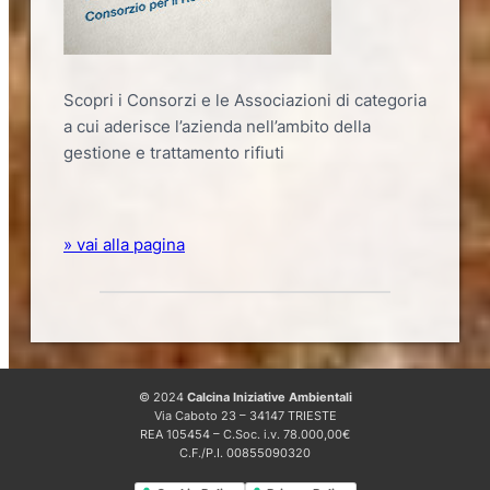
Scopri i Consorzi e le Associazioni di categoria
a cui aderisce l’azienda nell’ambito della
gestione e trattamento rifiuti
» vai alla pagina
© 2024
Calcina Iniziative Ambientali
Via Caboto 23 – 34147 TRIESTE
REA 105454 – C.Soc. i.v. 78.000,00€
C.F./P.I. 00855090320