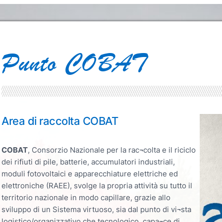
Punto COBAT
Area di raccolta COBAT
Slide 
COBAT
, Consorzio Nazionale per la rac¬colta e il riciclo
dei rifiuti di pile, batterie, accumulatori industriali,
moduli fotovoltaici e apparecchiature elettriche ed
elettroniche (RAEE), svolge la propria attività su tutto il
territorio nazionale in modo capillare, grazie allo
sviluppo di un Sistema virtuoso, sia dal punto di vi¬sta
logistico/organizzativo che tecnologico, capa¬ce di