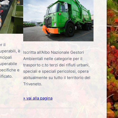
r il
uperabili, è
Iscritta all’Albo Nazionale Gestori
ncipali
Ambientali nelle categorie per il
cuperabile
trasporto c.to terzi dei rifiuti urbani,
pecifiche e
speciali e speciali pericolosi, opera
ficato.
abitualmente su tutto il territorio del
Triveneto.
» vai alla pagina