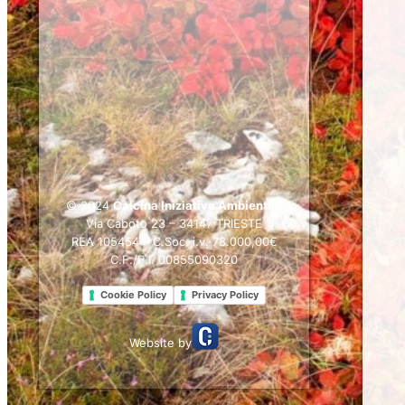
© 2024
Calcina Iniziative Ambientali
Via Caboto 23 – 34147 TRIESTE
REA 105454 – C.Soc. i.v. 78.000,00€
C.F./P.I. 00855090320
Cookie Policy
Privacy Policy
Website by